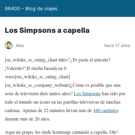
86400 – Blog de viajes
Los Simpsons a capella
Alex
hace 17 años
[su_wiloke_sc_rating_chart title="¿Te gusta el artículo?
¡Valóralo!"]
0
media basada en
0
votos[/su_wiloke_sc_rating_chart]
[su_wiloke_sc_company_website]¿Cómo es posible que una
serie de televisión dure tantos años?
Los Simpsons
han sido por
todo el mundo un ícono en las parrillas televisivas de muchas
cadenas. Apenas de 22 minutos llevan más de
440 capítulos
durante más de 20 años.
Aquí un grupo, les rinde homenaje cantando a capella. Ole!