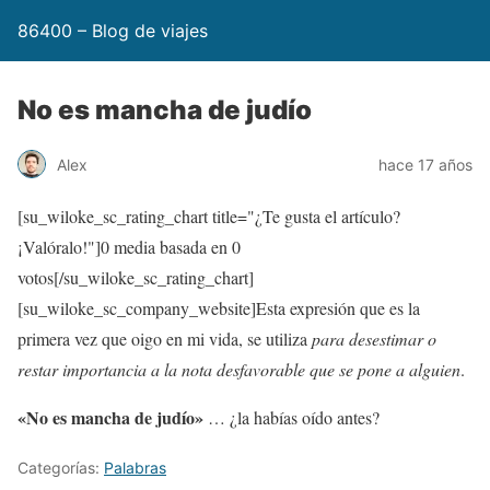
86400 – Blog de viajes
No es mancha de judío
Alex
hace 17 años
[su_wiloke_sc_rating_chart title="¿Te gusta el artículo?
¡Valóralo!"]
0
media basada en
0
votos[/su_wiloke_sc_rating_chart]
[su_wiloke_sc_company_website]Esta expresión que es la
primera vez que oigo en mi vida, se utiliza
para desestimar o
restar importancia a la nota desfavorable que se pone a alguien
.
«No es mancha de judío»
… ¿la habías oído antes?
Categorías:
Palabras