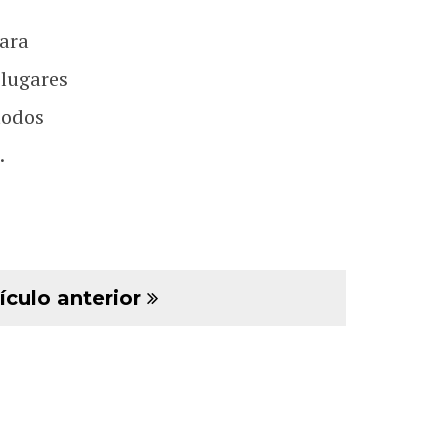
ara
 lugares
todos
.
ículo anterior