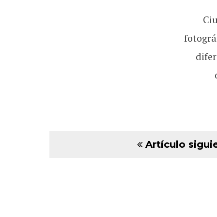
Ci
fotográ
dife
Artículo sigui