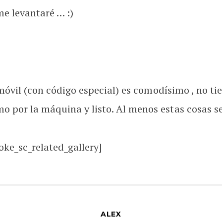
e levantaré … :)
l móvil (con código especial) es comodísimo , no ti
mo por la máquina y listo. Al menos estas cosas 
oke_sc_related_gallery]
ALEX