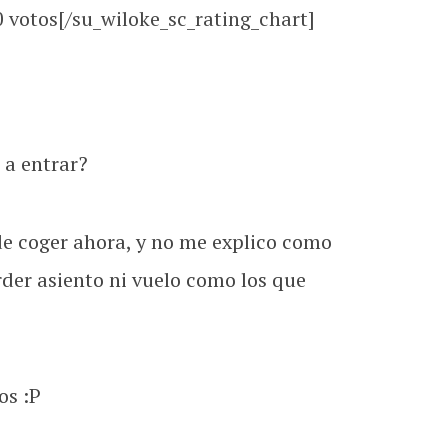
0
votos[/su_wiloke_sc_rating_chart]
 a entrar?
e coger ahora, y no me explico como
rder asiento ni vuelo como los que
os :P