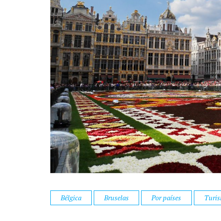
Bélgica
Bruselas
Por países
Turi