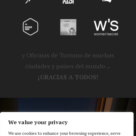
y Oficinas de Turismo de muchas
ciudades y países del mundo ...
¡GRACIAS A TODOS!
We value your privacy
® Blog personal de Alex, Nerea, Turbo y
We use cookies to enhance your browsing experience, serve