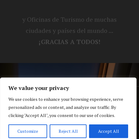
y Oficinas de Turismo de muchas
ciudades y países del mundo ...
¡GRACIAS A TODOS!
We value your privacy
® Blog personal de Alex, Nerea, Turbo y
We use cookies to enhance your browsing experience, serve
personalized ads or content, and analyze our traffic. By
Koko |
Política de privacidad y cookies
clicking "Accept All", you consent to our use of cookies.
Top
Customize
Reject All
Accept All