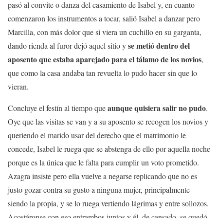
pasó al convite o danza del casamiento de Isabel y, en cuanto
comenzaron los instrumentos a tocar, salió Isabel a danzar pero
Marcilla, con más dolor que si viera un cuchillo en su garganta,
se metió dentro del
dando rienda al furor dejó aquel sitio y
aposento que estaba aparejado para el tálamo de los novios
,
que como la casa andaba tan revuelta lo pudo hacer sin que lo
vieran.
aunque quisiera salir no pudo
Concluye el festín al tiempo que
.
Oye que las visitas se van y a su aposento se recogen los novios y
queriendo el marido usar del derecho que el matrimonio le
concede, Isabel le ruega que se abstenga de ello por aquella noche
porque es la única que le falta para cumplir un voto prometido.
Azagra insiste pero ella vuelve a negarse replicando que no es
justo gozar contra su gusto a ninguna mujer, principalmente
siendo la propia, y se lo ruega vertiendo lágrimas y entre sollozos.
Acostáronse con eso entrambos juntos y él, de cansado, se quedó