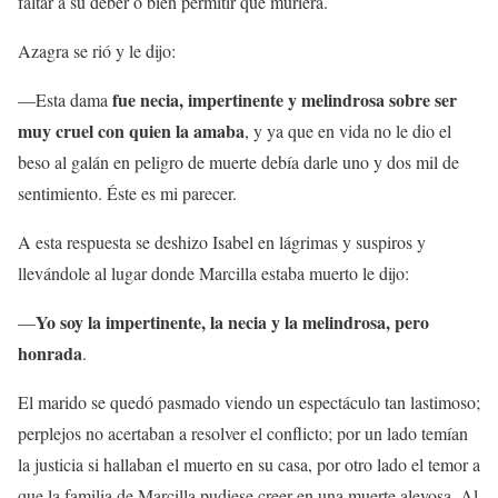
faltar a su deber o bien permitir que muriera.
Azagra se rió y le dijo:
fue necia, impertinente y melindrosa sobre ser
—Esta dama
muy cruel con quien la amaba
, y ya que en vida no le dio el
beso al galán en peligro de muerte debía darle uno y dos mil de
sentimiento. Éste es mi parecer.
A esta respuesta se deshizo Isabel en lágrimas y suspiros y
llevándole al lugar donde Marcilla estaba muerto le dijo:
Yo soy la impertinente, la necia y la melindrosa, pero
—
honrada
.
El marido se quedó pasmado viendo un espectáculo tan lastimoso;
perplejos no acertaban a resolver el conflicto; por un lado temían
la justicia si hallaban el muerto en su casa, por otro lado el temor a
que la familia de Marcilla pudiese creer en una muerte alevosa. Al