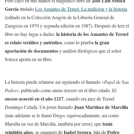
José Luis Sotoca
Pero cayó en mis manos el magnífico libro de
García
titulado
Los Amantes de Teruel. La tradición y la historia
(editado en la Colección Aragón de la Librería General de
Zaragoza en 1979 y segunda edición en 1987). Después de leer el
la historia de los Amantes de Teruel
libro no hay lugar a dudas:
es relato verídico y auténtico
la gran
, como lo prueba
aportación de documentos
y análisis filológicos que el señor
Sotoca aporta en su libro.
La historia puede relatarse así siguiendo el llamado «
Papel de San
Pedro
», publicado como anexo tercero en el libro citado. El
suceso acaeció en el año 1217
, cuando era juez de Teruel
Juan Martínez de Marcilla
Domingo Celada. Un joven llamado
(más adelante se le llamó Diego, equivocadamente, así como
tenía
Marsilla en vez de Marcilla, también por error), que
veintidós años
Isabel Segura
Pedro
, se enamoró de
, hija de