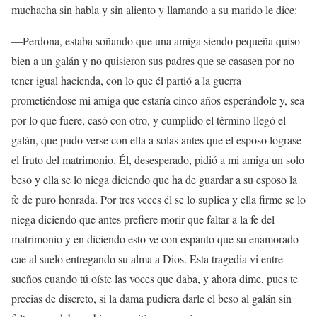
muchacha sin habla y sin aliento y llamando a su marido le dice:
—Perdona, estaba soñando que una amiga siendo pequeña quiso
bien a un galán y no quisieron sus padres que se casasen por no
tener igual hacienda, con lo que él partió a la guerra
prometiéndose mi amiga que estaría cinco años esperándole y, sea
por lo que fuere, casó con otro, y cumplido el término llegó el
galán, que pudo verse con ella a solas antes que el esposo lograse
el fruto del matrimonio. Él, desesperado, pidió a mi amiga un solo
beso y ella se lo niega diciendo que ha de guardar a su esposo la
fe de puro honrada. Por tres veces él se lo suplica y ella firme se lo
niega diciendo que antes prefiere morir que faltar a la fe del
matrimonio y en diciendo esto ve con espanto que su enamorado
cae al suelo entregando su alma a Dios. Esta tragedia vi entre
sueños cuando tú oíste las voces que daba, y ahora dime, pues te
precias de discreto, si la dama pudiera darle el beso al galán sin