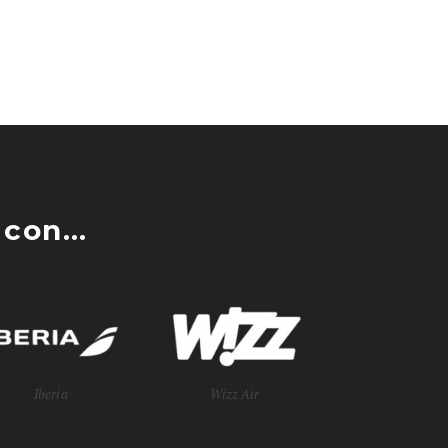
con...
Iberia
Wizz Air