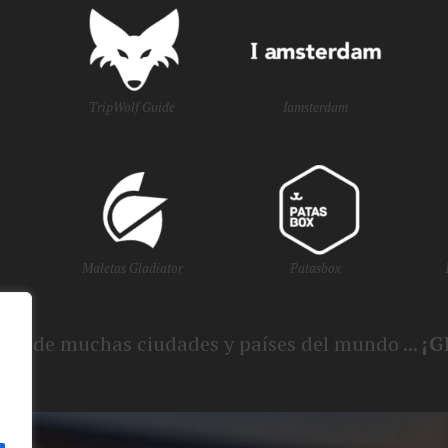
TripWolf Guide
Iamsterdam
Maletas Gladiator
Patasbox
smo de muchas ciudades y países del mundo ...
¡G