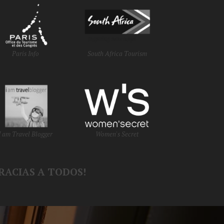
Paris Info
South Africa Tourism
I am Travel Blogger
Women's Secret
RACIAS A TODOS!