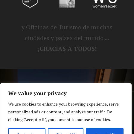
y Oficinas de Turismo de muchas
ciudades y países del mundo ...
¡GRACIAS A TODOS!
We value your privacy
® Blog personal de Alex, Nerea, Turbo y
We use cookies to enhance your browsing experience, serve
personalized ads or content, and analyze our traffic. By
Koko |
Política de privacidad y cookies
clicking "Accept All", you consent to our use of cookies.
Top