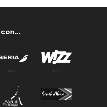
con...
Iberia
Wizz Air