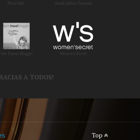
Paris Info
South Africa Tourism
I am Travel Blogger
Women's Secret
RACIAS A TODOS!
Top
es