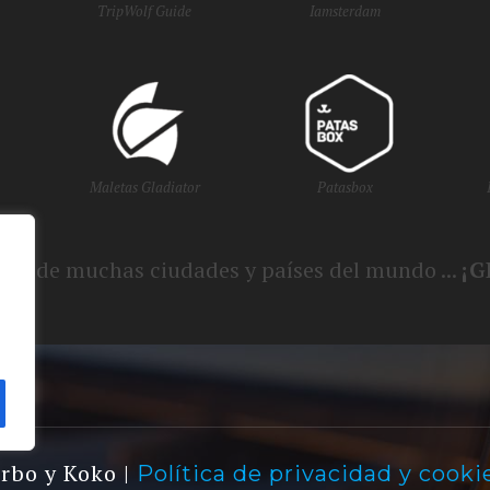
TripWolf Guide
Iamsterdam
Maletas Gladiator
Patasbox
smo de muchas ciudades y países del mundo ...
¡G
urbo y Koko |
Política de privacidad y cooki