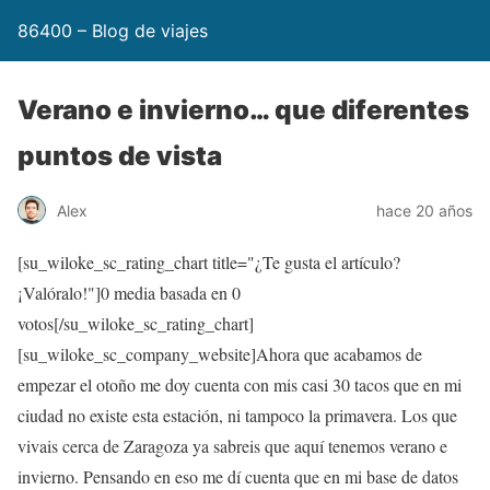
86400 – Blog de viajes
Verano e invierno… que diferentes
puntos de vista
Alex
hace 20 años
[su_wiloke_sc_rating_chart title="¿Te gusta el artículo?
¡Valóralo!"]
0
media basada en
0
votos[/su_wiloke_sc_rating_chart]
[su_wiloke_sc_company_website]Ahora que acabamos de
empezar el otoño me doy cuenta con mis casi 30 tacos que en mi
ciudad no existe esta estación, ni tampoco la primavera. Los que
vivais cerca de Zaragoza ya sabreis que aquí tenemos verano e
invierno. Pensando en eso me dí cuenta que en mi base de datos