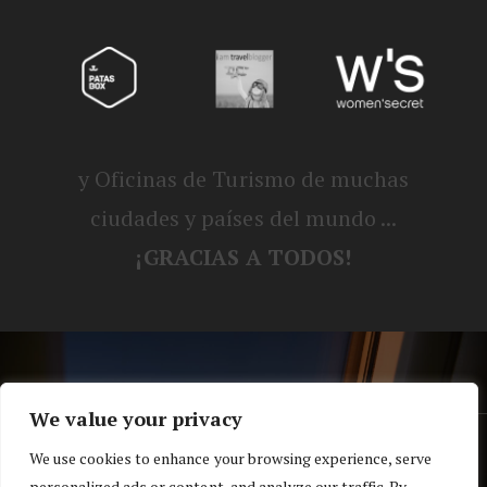
y Oficinas de Turismo de muchas
ciudades y países del mundo ...
¡GRACIAS A TODOS!
We value your privacy
® Blog personal de Alex, Nerea, Turbo y
We use cookies to enhance your browsing experience, serve
personalized ads or content, and analyze our traffic. By