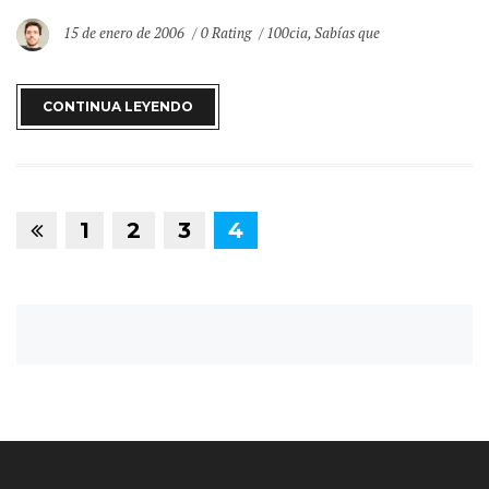
15 de enero de 2006
0 Rating
100cia
,
Sabías que
CONTINUA LEYENDO
1
2
3
4