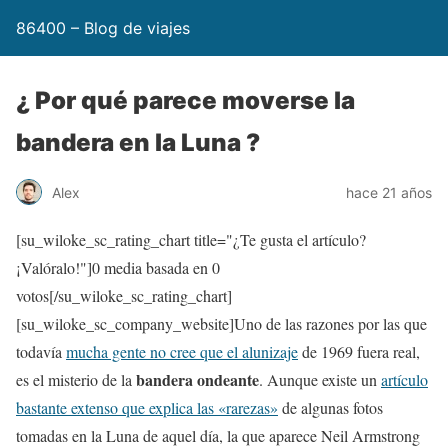
86400 – Blog de viajes
¿ Por qué parece moverse la
bandera en la Luna ?
Alex
hace 21 años
[su_wiloke_sc_rating_chart title="¿Te gusta el artículo?
¡Valóralo!"]
0
media basada en
0
votos[/su_wiloke_sc_rating_chart]
[su_wiloke_sc_company_website]Uno de las razones por las que
todavía
mucha gente no cree que el alunizaje
de 1969 fuera real,
bandera ondeante
es el misterio de la
. Aunque existe un
artículo
bastante extenso que explica las «rarezas»
de algunas fotos
tomadas en la Luna de aquel día, la que aparece Neil Armstrong