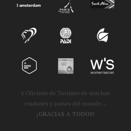
y Oficinas de Turismo de muchas
ciudades y países del mundo ...
¡GRACIAS A TODOS!