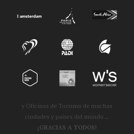
y Oficinas de Turismo de muchas
ciudades y países del mundo ...
¡GRACIAS A TODOS!