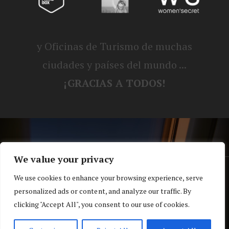
y Oficinas de Turismo de muchas
ciudades y países del mundo ...
¡GRACIAS A TODOS!
We value your privacy
® Blog personal de Alex, Nerea, Turbo y
We use cookies to enhance your browsing experience, serve
personalized ads or content, and analyze our traffic. By
Koko |
Política de privacidad y cookies
clicking "Accept All", you consent to our use of cookies.
Top