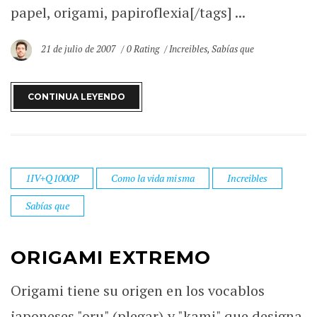
papel, origami, papiroflexia[/tags] ...
21 de julio de 2007
0 Rating
Increibles
,
Sabías que
CONTINUA LEYENDO
1IV+Q1000P
Como la vida misma
Increibles
Sabías que
ORIGAMI EXTREMO
Origami tiene su origen en los vocablos
japoneses "oru" (plegar) y "kami" que designa