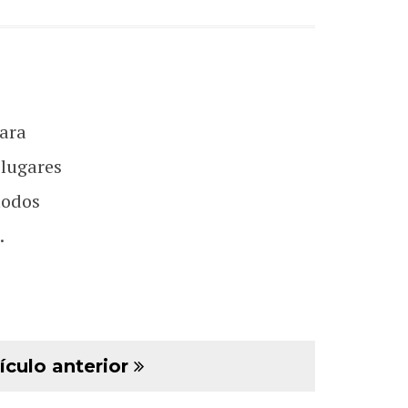
ara
 lugares
todos
.
ículo anterior