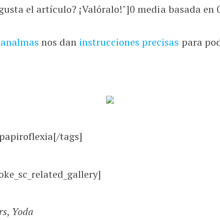
usta el artículo? ¡Valóralo!"]
0
media basada en
zanalmas
nos dan
instrucciones precisas
para pod
papiroflexia[/tags]
oke_sc_related_gallery]
rs
,
Yoda