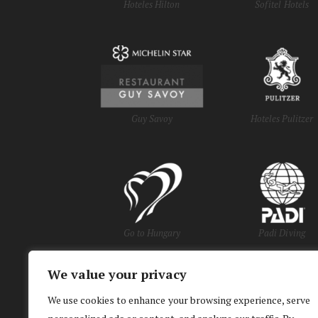
Hoteles Hilton
Sofitel Hotels
Guy Savoy
Hoteles Pulitzer
Go to Hungary
Padi Diving
We value your privacy
y Oficinas de Turi
We use cookies to enhance your browsing experience, serve