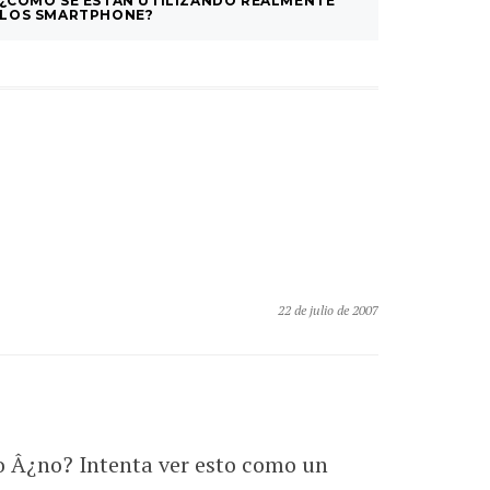
¿CÓMO SE ESTÁN UTILIZANDO REALMENTE
CÓMO C
LOS SMARTPHONE?
22 de julio de 2007
o Â¿no? Intenta ver esto como un