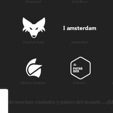
Disneyland
Land Rover
TripWolf Guide
Iamsterdam
Maletas Gladiator
Patasbox
smo de muchas ciudades y países del mundo ...
¡G