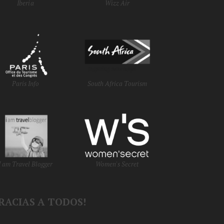
Iberia
Wizz Air
Paris Info
South Africa Tourism
I am Travel Blogger
Women's Secret
RACIAS A TODOS!