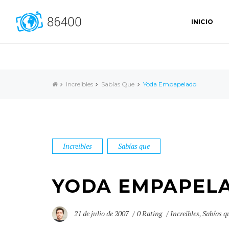
INICIO
Increibles
Sabías Que
Yoda Empapelado
Increibles
Sabías que
YODA EMPAPEL
21 de julio de 2007
0 Rating
Increibles
,
Sabías q