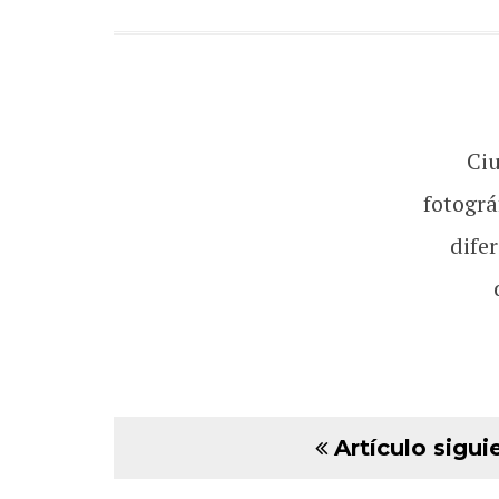
Ci
fotográ
dife
Artículo sigui