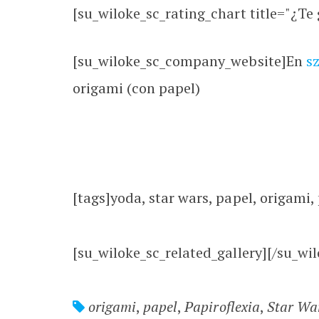
[su_wiloke_sc_rating_chart title="¿Te g
[su_wiloke_sc_company_website]En
s
origami (con papel)
[tags]yoda, star wars, papel, origami, 
[su_wiloke_sc_related_gallery][/su_wil
origami
,
papel
,
Papiroflexia
,
Star Wa