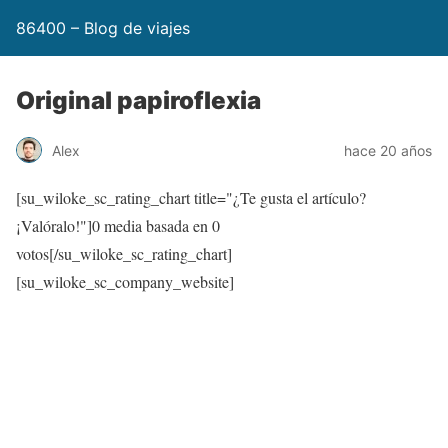
86400 – Blog de viajes
Original papiroflexia
Alex
hace 20 años
[su_wiloke_sc_rating_chart title="¿Te gusta el artículo?
¡Valóralo!"]
0
media basada en
0
votos[/su_wiloke_sc_rating_chart]
[su_wiloke_sc_company_website]