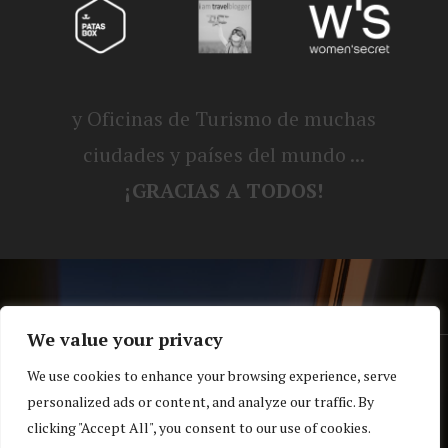
y Oficinas de Turismo de muchas
ciudades y países del mundo ...
¡GRACIAS A TODOS!
We value your privacy
® Blog personal de Alex, Nerea, Turbo y
We use cookies to enhance your browsing experience, serve
personalized ads or content, and analyze our traffic. By
Koko |
Política de privacidad y cookies
clicking "Accept All", you consent to our use of cookies.