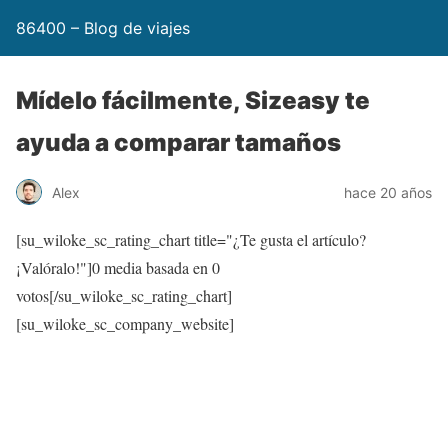
86400 – Blog de viajes
Mídelo fácilmente, Sizeasy te
ayuda a comparar tamaños
Alex
hace 20 años
[su_wiloke_sc_rating_chart title="¿Te gusta el artículo?
¡Valóralo!"]
0
media basada en
0
votos[/su_wiloke_sc_rating_chart]
[su_wiloke_sc_company_website]