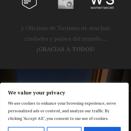
y Oficinas de Turismo de muchas
ciudades y países del mundo ...
¡GRACIAS A TODOS!
We value your privacy
® Blog personal de Alex, Nerea, Turbo y
We use cookies to enhance your browsing experience, serve
personalized ads or content, and analyze our traffic. By
Koko |
Política de privacidad y cookies
clicking "Accept All", you consent to our use of cookies.
Top