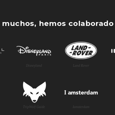
 muchos, hemos colaborado 
Disneyland
Land Rover
TripWolf Guide
Iamsterdam