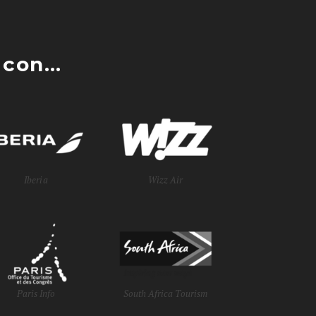
con...
Iberia
Wizz Air
Paris Info
South Africa Tourism