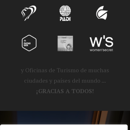
y Oficinas de Turismo de muchas
ciudades y países del mundo ...
¡GRACIAS A TODOS!