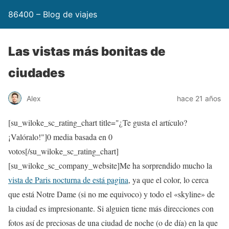
86400 – Blog de viajes
Las vistas más bonitas de
ciudades
Alex
hace 21 años
[su_wiloke_sc_rating_chart title="¿Te gusta el artículo?
¡Valóralo!"]
0
media basada en
0
votos[/su_wiloke_sc_rating_chart]
[su_wiloke_sc_company_website]Me ha sorprendido mucho la
vista de Paris nocturna de está pagina
, ya que el color, lo cerca
que está Notre Dame (si no me equivoco) y todo el «skyline» de
la ciudad es impresionante. Si alguien tiene más direcciones con
fotos así de preciosas de una ciudad de noche (o de día) en la que