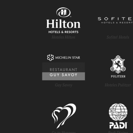
Hoteles Hilton
Sofitel Hotels
Guy Savoy
Hoteles Pulitzer
Go to Hungary
Padi Diving