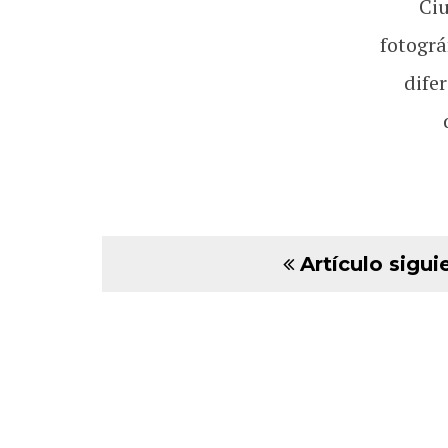
Ci
fotográ
dife
Artículo sigui