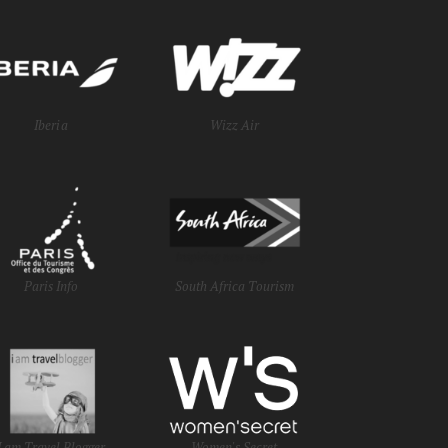
Iberia
Wizz Air
Paris Info
South Africa Tourism
I am Travel Blogger
Women's Secret