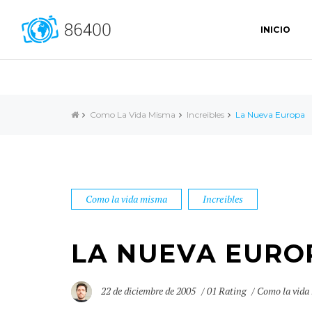
INICIO
Como La Vida Misma
Increibles
La Nueva Europa
Como la vida misma
Increibles
LA NUEVA EURO
22 de diciembre de 2005
01 Rating
Como la vida