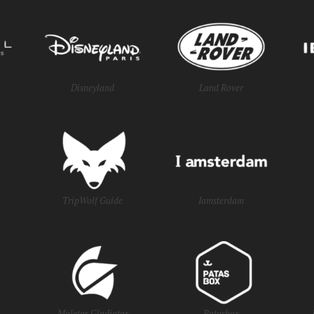
Disneyland
Land Rover
TripWolf Guide
Iamsterdam
Maletas Gladiator
Patasbox