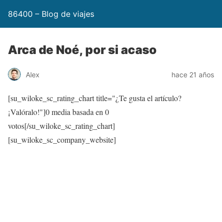
86400 – Blog de viajes
Arca de Noé, por si acaso
Alex
hace 21 años
[su_wiloke_sc_rating_chart title="¿Te gusta el artículo?
¡Valóralo!"]
0
media basada en
0
votos[/su_wiloke_sc_rating_chart]
[su_wiloke_sc_company_website]