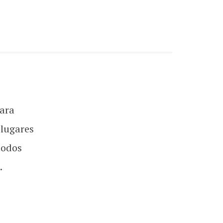
ara
 lugares
todos
.