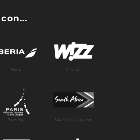
con...
Iberia
Wizz Air
Paris Info
South Africa Tourism