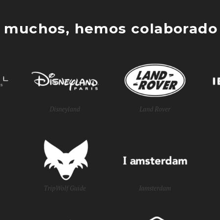
 muchos, hemos colaborado 
Disneyland
Land Rover
TripWolf Guide
Iamsterdam