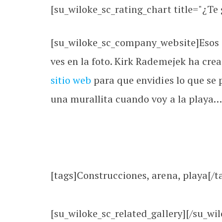
[su_wiloke_sc_rating_chart title="¿Te g
[su_wiloke_sc_company_website]Esos s
ves en la foto. Kirk Rademejek ha cre
sitio web
para que envidies lo que se 
una murallita cuando voy a la playa… 
[tags]Construcciones, arena, playa[/t
[su_wiloke_sc_related_gallery][/su_wil