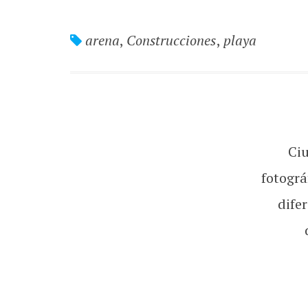
arena
,
Construcciones
,
playa
Ci
fotográ
dife