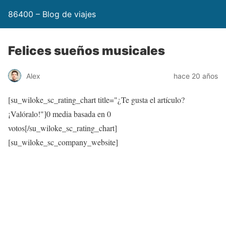
86400 – Blog de viajes
Felices sueños musicales
Alex
hace 20 años
[su_wiloke_sc_rating_chart title="¿Te gusta el artículo?
¡Valóralo!"]
0
media basada en
0
votos[/su_wiloke_sc_rating_chart]
[su_wiloke_sc_company_website]