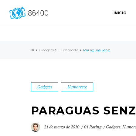
INICIO
Gadgets
Humorcete
Paraguas Senz
Gadgets
Humorcete
PARAGUAS SEN
21 de marzo de 2010
01 Rating
Gadgets
,
Humorc