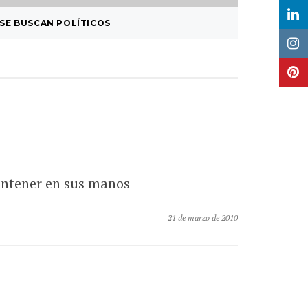
SE BUSCAN POLÍTICOS
LABIA P
mantener en sus manos
21 de marzo de 2010