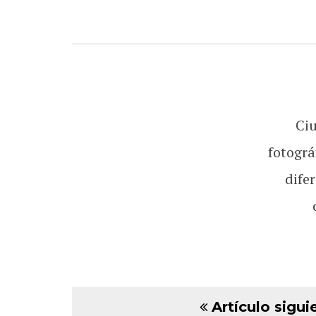
Ci
fotográ
dife
Artículo sigui