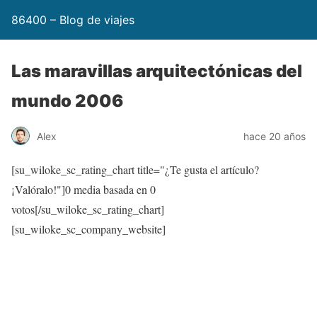
86400 – Blog de viajes
Las maravillas arquitectónicas del
mundo 2006
Alex
hace 20 años
[su_wiloke_sc_rating_chart title="¿Te gusta el artículo?
¡Valóralo!"]
0
media basada en
0
votos[/su_wiloke_sc_rating_chart]
[su_wiloke_sc_company_website]