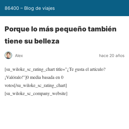
86400 – Blog de viajes
Porque lo más pequeño también
tiene su belleza
Alex
hace 20 años
[su_wiloke_sc_rating_chart title="¿Te gusta el artículo?
¡Valóralo!"]
0
media basada en
0
votos[/su_wiloke_sc_rating_chart]
[su_wiloke_sc_company_website]