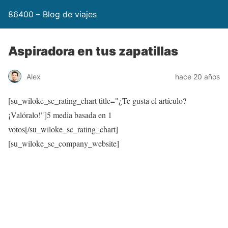
86400 – Blog de viajes
Aspiradora en tus zapatillas
Alex
hace 20 años
[su_wiloke_sc_rating_chart title="¿Te gusta el artículo?
¡Valóralo!"]
5
media basada en 1
votos[/su_wiloke_sc_rating_chart]
[su_wiloke_sc_company_website]