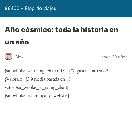
86400 – Blog de viajes
Año cósmico: toda la historia en
un año
Alex
hace 20 años
[su_wiloke_sc_rating_chart title="¿Te gusta el artículo?
¡Valóralo!"]
3.9
media basada en 18
votos[/su_wiloke_sc_rating_chart]
[su_wiloke_sc_company_website]