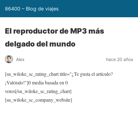
86400 – Blog de viajes
El reproductor de MP3 más
delgado del mundo
Alex
hace 20 años
[su_wiloke_sc_rating_chart title="¿Te gusta el artículo?
¡Valóralo!"]
0
media basada en
0
votos[/su_wiloke_sc_rating_chart]
[su_wiloke_sc_company_website]