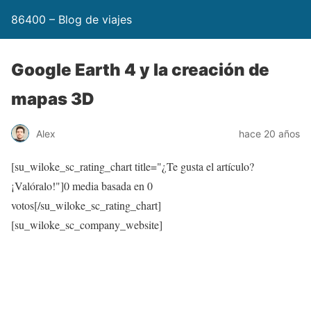
86400 – Blog de viajes
Google Earth 4 y la creación de
mapas 3D
Alex
hace 20 años
[su_wiloke_sc_rating_chart title="¿Te gusta el artículo?
¡Valóralo!"]
0
media basada en
0
votos[/su_wiloke_sc_rating_chart]
[su_wiloke_sc_company_website]