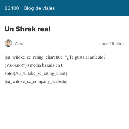
86400 – Blog de viajes
Un Shrek real
Alex
hace 19 años
[su_wiloke_sc_rating_chart title="¿Te gusta el artículo?
¡Valóralo!"]
0
media basada en
0
votos[/su_wiloke_sc_rating_chart]
[su_wiloke_sc_company_website]