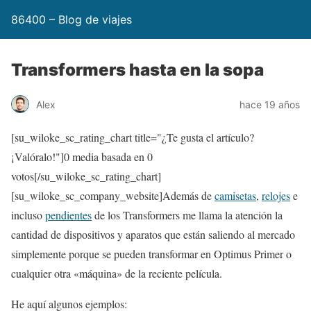
86400 – Blog de viajes
Transformers hasta en la sopa
Alex
hace 19 años
[su_wiloke_sc_rating_chart title="¿Te gusta el artículo?
¡Valóralo!"]
0
media basada en
0
votos[/su_wiloke_sc_rating_chart]
[su_wiloke_sc_company_website]Además de
camisetas
,
relojes
e
incluso
pendientes
de los Transformers me llama la atención la
cantidad de dispositivos y aparatos que están saliendo al mercado
simplemente porque se pueden transformar en Optimus Primer o
cualquier otra «máquina» de la reciente película.
He aquí algunos ejemplos: