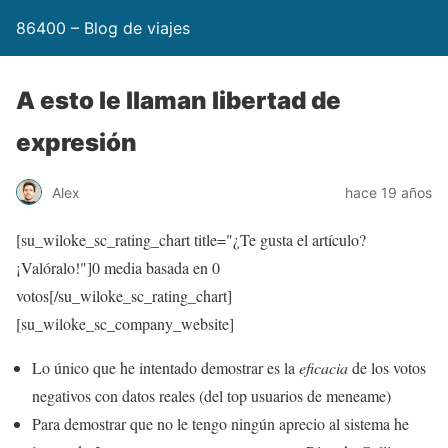
86400 – Blog de viajes
A esto le llaman libertad de
expresión
Alex
hace 19 años
[su_wiloke_sc_rating_chart title="¿Te gusta el artículo?
¡Valóralo!"]
0
media basada en
0
votos[/su_wiloke_sc_rating_chart]
[su_wiloke_sc_company_website]
Lo único que he intentado demostrar es la
eficacia
de los votos
negativos con datos reales (del top usuarios de meneame)
Para demostrar que no le tengo ningún aprecio al sistema he