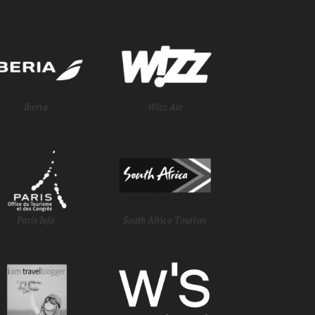
Iberia
Wizz Air
Paris Info
South Africa Tourism