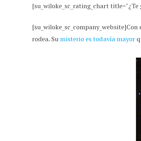
[su_wiloke_sc_rating_chart title="¿Te g
[su_wiloke_sc_company_website]Con el 
rodea. Su
misterio es todavía mayor
qu