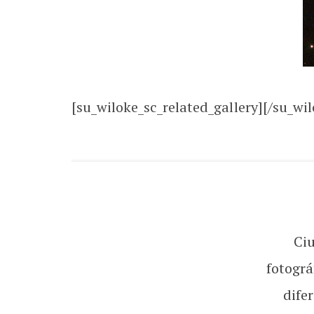
[su_wiloke_sc_related_gallery][/su_wil
Ci
fotográ
dife