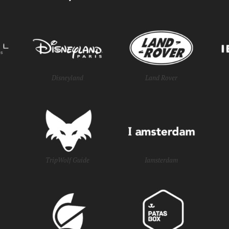
Disneyland
Land Rover
TripWolf Guide
Iamsterdam