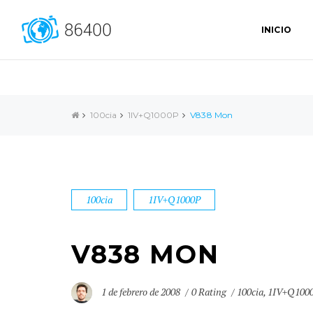
INICIO
100cia
1IV+Q1000P
V838 Mon
100cia
1IV+Q1000P
V838 MON
1 de febrero de 2008
0 Rating
100cia
,
1IV+Q100