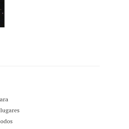
ara
 lugares
todos