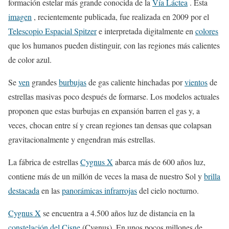
formación estelar más grande conocida de la
Vía Láctea
. Esta
imagen
, recientemente publicada, fue realizada en 2009 por el
Telescopio Espacial Spitzer
e interpretada digitalmente en
colores
que los humanos pueden distinguir, con las regiones más calientes
de color azul.
Se
ven
grandes
burbujas
de gas caliente hinchadas por
vientos
de
estrellas masivas poco después de formarse. Los modelos actuales
proponen que estas burbujas en expansión barren el gas y, a
veces, chocan entre sí y crean regiones tan densas que colapsan
gravitacionalmente y engendran más estrellas.
La fábrica de estrellas
Cygnus X
abarca más de 600 años luz,
contiene más de un millón de veces la masa de nuestro Sol y
brilla
destacada
en las
panorámicas infrarrojas
del cielo nocturno.
Cygnus X
se encuentra a 4.500 años luz de distancia en la
constelación del Cisne
(Cygnus). En unos pocos millones de