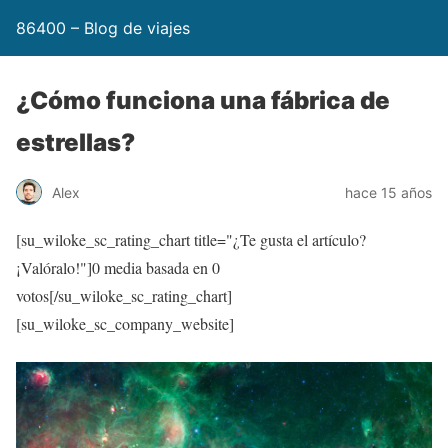
86400 – Blog de viajes
¿Cómo funciona una fábrica de
estrellas?
Alex
hace 15 años
[su_wiloke_sc_rating_chart title="¿Te gusta el artículo?
¡Valóralo!"]
0
media basada en
0
votos[/su_wiloke_sc_rating_chart]
[su_wiloke_sc_company_website]