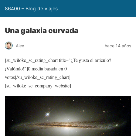
86400 – Blog de viajes
Una galaxia curvada
Alex
hace 14 años
[su_wiloke_sc_rating_chart title="¿Te gusta el artículo?
¡Valóralo!"]
0
media basada en
0
votos[/su_wiloke_sc_rating_chart]
[su_wiloke_sc_company_website]