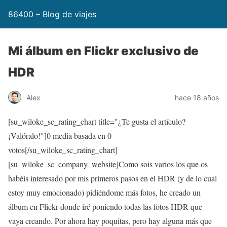
86400 – Blog de viajes
Mi álbum en Flickr exclusivo de
HDR
Alex
hace 18 años
[su_wiloke_sc_rating_chart title="¿Te gusta el artículo?
¡Valóralo!"]
0
media basada en
0
votos[/su_wiloke_sc_rating_chart]
[su_wiloke_sc_company_website]Como sois varios los que os
habéis interesado por mis primeros pasos en el HDR (y de lo cual
estoy muy emocionado) pidiéndome más fotos, he creado un
álbum en Flickr donde iré poniendo todas las fotos HDR que
vaya creando. Por ahora hay poquitas, pero hay alguna más que