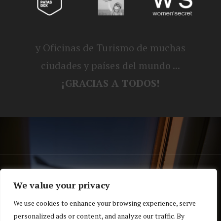
y Oficinas de Turismo de muchas
ciudades y países del mundo ...
¡GRACIAS A TODOS!
® Blog personal de Alex, Nerea, Turbo y
We value your privacy
Koko |
Política de privacidad y cookies
We use cookies to enhance your browsing experience, serve
Top
personalized ads or content, and analyze our traffic. By