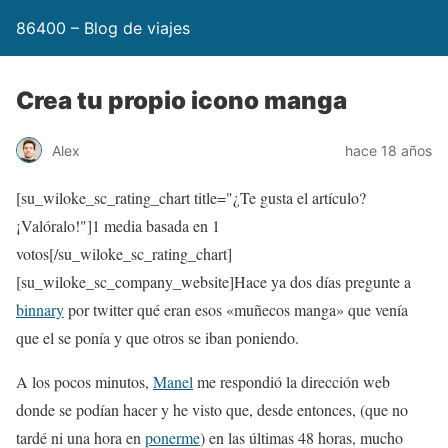
86400 – Blog de viajes
Crea tu propio icono manga
Alex
hace 18 años
[su_wiloke_sc_rating_chart title="¿Te gusta el artículo?
¡Valóralo!"]
1
media basada en 1
votos[/su_wiloke_sc_rating_chart]
[su_wiloke_sc_company_website]Hace ya dos días pregunte a
binnary
por twitter qué eran esos «muñecos manga» que venía
que el se ponía y que otros se iban poniendo.
A los pocos minutos,
Manel
me respondió la dirección web
donde se podían hacer y he visto que, desde entonces, (que no
tardé ni una hora en
ponerme
) en las últimas 48 horas, mucho