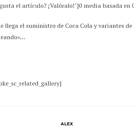
usta el artículo? ¡Valóralo!"]
0
media basada en
llega el suministro de Coca Cola y variantes de 
neteando»…
oke_sc_related_gallery]
ALEX