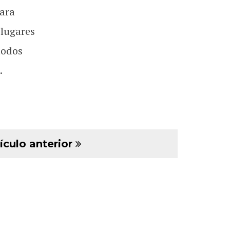
ara
 lugares
todos
.
ículo anterior