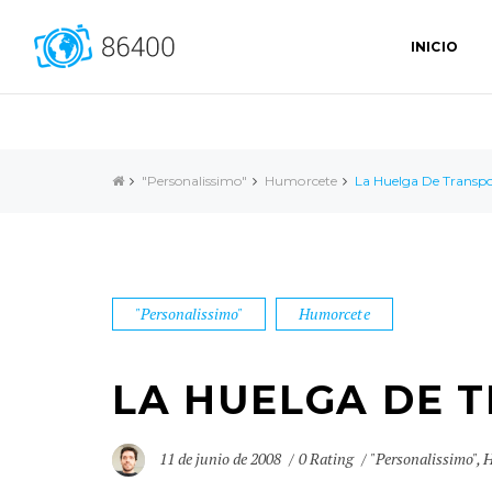
INICIO
"Personalissimo"
Humorcete
La Huelga De Transpo
"Personalissimo"
Humorcete
LA HUELGA DE 
11 de junio de 2008
0 Rating
"Personalissimo"
,
H