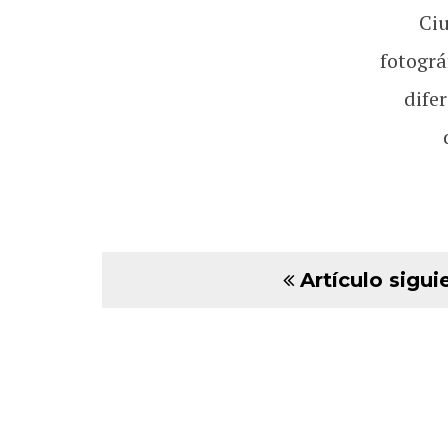
Ci
fotográ
dife
Artículo sigui