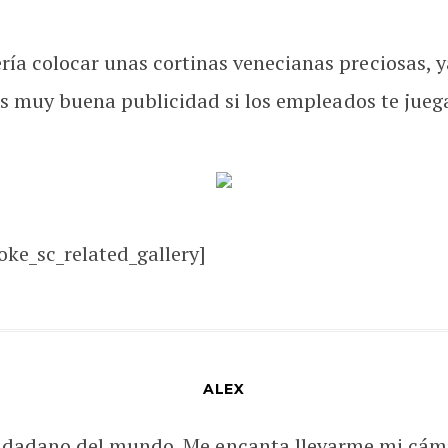
ía colocar unas cortinas venecianas preciosas, y
 es muy buena publicidad si los empleados te jueg
oke_sc_related_gallery]
ALEX
udadano del mundo. Me encanta llevarme mi cám