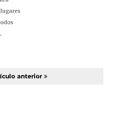
 lugares
todos
.
ículo anterior