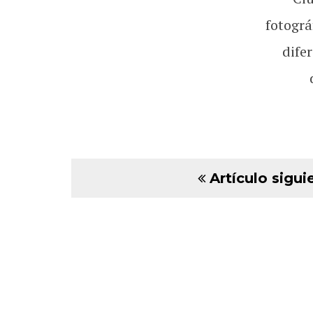
fotográ
dife
Artículo sigui