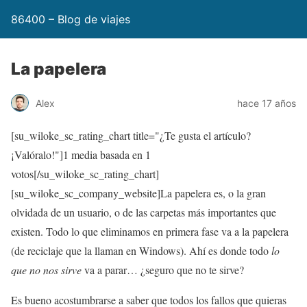
86400 – Blog de viajes
La papelera
Alex
hace 17 años
[su_wiloke_sc_rating_chart title="¿Te gusta el artículo?
¡Valóralo!"]
1
media basada en 1
votos[/su_wiloke_sc_rating_chart]
[su_wiloke_sc_company_website]La papelera es, o la gran
olvidada de un usuario, o de las carpetas más importantes que
existen. Todo lo que eliminamos en primera fase va a la papelera
(de reciclaje que la llaman en Windows). Ahí es donde todo
lo
que no nos sirve
va a parar… ¿seguro que no te sirve?
Es bueno acostumbrarse a saber que todos los fallos que quieras