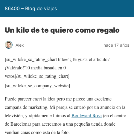
86400 – Blog de viajes
Un kilo de te quiero como regalo
Alex
hace 17 años
[su_wiloke_sc_rating_chart title="¿Te gusta el artículo?
¡Valóralo!"]
0
media basada en
0
votos[/su_wiloke_sc_rating_chart]
[su_wiloke_sc_company_website]
Puede parecer
cursi
la idea pero me parece una excelente
campaña de marketing. Mi pareja se enteró por un anuncio en la
televisión, y rápidamente fuimos al
Boulevard Rosa
(en el centro
de Barcelona) para acercarnos a una pequeña tienda donde
vendían cajas como esta de la foto.